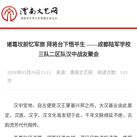
诸葛坟前忆军旅 拜将台下悟平生 ——成都陆军学校
三队二区队汉中战友聚会
2026年05月26日15:11 来源：渭南文艺网 阅读次数：
533
次
汉中宝地，自古便是汉王肇基兴邦之所，大汉基业由此奠
定，汉族、汉字、汉文化皆发轫于此，千年文脉绵延不绝，古
韵流芳代代相传。