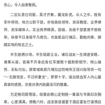
忠心，令人由衷敬佩。
二区队昔日同窗，英才齐聚，藏龙卧虎。众人之中，既有
军中将领、地方公职干部，亦有高校领导、资深教授、业界律
师、资深媒体人、实业商界精英，团级、处级干部更是不胜枚
举。纵使平日身居平凡岗位，也皆是品行端正、勤勉向善、脚
踏实地的有志之士。
半生驰骋沙场，半生砥砺立业，诸位战友一生顺遂安稳、
诸事从容，皆离不开身后各位军嫂数十载默默相守、倾心操
劳、无私付出。原雪域高原乃堆拉边防哨所王润兴指导员一句
“一生跟党走，平日听妻言”，寥寥十字，道出铁血军人内心最
真挚的感恩，亦是对贤内助最深沉的敬重。
为定格同窗情谊，组委会精心定制统一着装与专属纪念胸
章，心意满满。傍晚六时，战友联谊盛宴于酒店宴会厅温情启