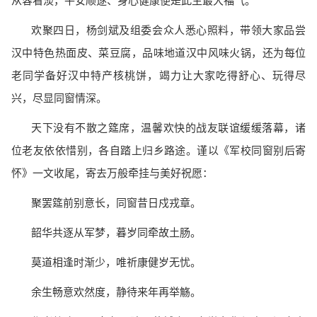
从容看淡，平安顺遂、身心健康便是此生最大福气。
欢聚四日，杨剑斌及组委会众人悉心照料，带领大家品尝
汉中特色热面皮、菜豆腐，品味地道汉中风味火锅，还为每位
老同学备好汉中特产核桃饼，竭力让大家吃得舒心、玩得尽
兴，尽显同窗情深。
天下没有不散之筵席，温馨欢快的战友联谊缓缓落幕，诸
位老友依依惜别，各自踏上归乡路途。谨以《军校同窗别后寄
怀》一文收尾，寄去万般牵挂与美好祝愿：
聚罢筵前别意长，同窗昔日戍戎章。
韶华共逐从军梦，暮岁同牵故土肠。
莫道相逢时渐少，唯祈康健岁无忧。
余生畅意欢然度，静待来年再举觞。