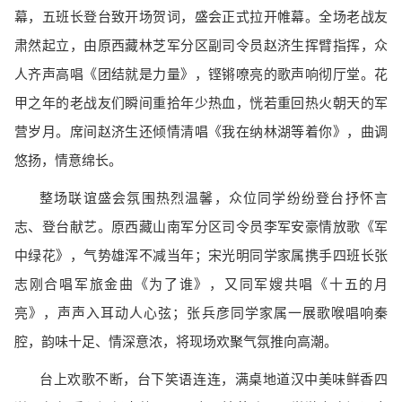
幕，五班长登台致开场贺词，盛会正式拉开帷幕。全场老战友
肃然起立，由原西藏林芝军分区副司令员赵济生挥臂指挥，众
人齐声高唱《团结就是力量》，铿锵嘹亮的歌声响彻厅堂。花
甲之年的老战友们瞬间重拾年少热血，恍若重回热火朝天的军
营岁月。席间赵济生还倾情清唱《我在纳林湖等着你》，曲调
悠扬，情意绵长。
整场联谊盛会氛围热烈温馨，众位同学纷纷登台抒怀言
志、登台献艺。原西藏山南军分区司令员李军安豪情放歌《军
中绿花》，气势雄浑不减当年；宋光明同学家属携手四班长张
志刚合唱军旅金曲《为了谁》，又同军嫂共唱《十五的月
亮》，声声入耳动人心弦；张兵彦同学家属一展歌喉唱响秦
腔，韵味十足、情深意浓，将现场欢聚气氛推向高潮。
台上欢歌不断，台下笑语连连，满桌地道汉中美味鲜香四