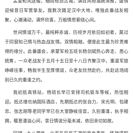
孟夏和风送暖，细雨轻洒古城，满目风物温婉清雅，盛情
迎候昔日军营挚友。我数次踏足汉中大地，唯独此番战友相
聚，心潮涌动，满怀欣喜，万般情思萦绕心间。
世间情谊万千，最纯粹赤诚、历经岁月依旧如初者，莫过
于同窗知己情与热血战友情。双情相融，便是此生最为珍贵难
得的缘分。此番盛会，承蒙军校五班长杨剑斌热心奔走、悉心
统筹，一众老战友于五月十五日至十八日齐聚汉中，重温军旅
峥嵘往事，畅叙半生至厚情谊，众老友欣然赴约，共赴这场阔
别已久的重逢之约。
我初抵高铁站，杨班长早已安排司机驱车等候，热忱相
迎。抵达维也纳国际酒店，先期抵达的张自力、宋光明、包建
忠、张志刚等老同学早已在大堂静候佳音。久别重逢，执手相
拥，暖意漫溢心间，昔日情谊分毫未减，依旧亲切如故。