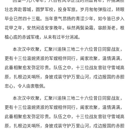
回望一九八零年，六百名风华正茂的热血青年，怀揣满腔
壮志奔赴蓉城，圆梦军校，投身军旅。岁月匆匆弹指过，转眼
毕业已然四十三载。当年意气昂扬的青涩少年，如今皆已步入
花甲之年，安然闲适安享晚年。纵然两鬓染霜，容颜渐老，根
植心底的赤诚军魂，从未有过半分消减。
本次汉中欢聚，汇聚川渝陕三地二十六位昔日同窗战友，
更有十三位温婉贤淑的军嫂相伴同行，阖家欢聚，温情满满，
此番相聚愈发弥足珍贵。队伍之中，十三位战友曾驻守雪域高
原，扎根边关哨所，身披戎装守护万里山河，戍边报国的赤胆
忠心，令人由衷敬佩。
本次汉中欢聚，汇聚川渝陕三地二十六位昔日同窗战友，
更有十三位温婉贤淑的军嫂相伴同行，阖家欢聚，温情满满，
此番相聚愈发弥足珍贵。队伍之中，十三位战友曾驻守雪域高
原，扎根边关哨所，身披戎装守护万里山河，戍边报国的赤胆