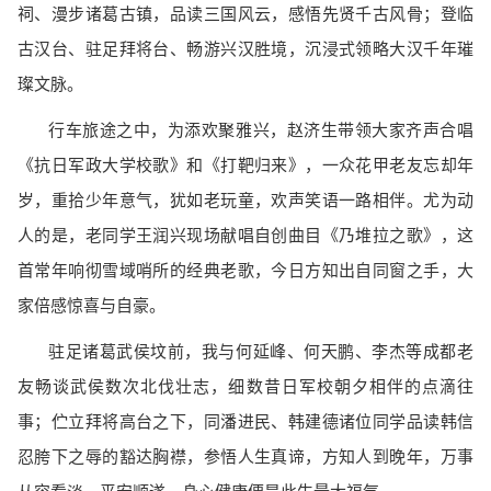
祠、漫步诸葛古镇，品读三国风云，感悟先贤千古风骨；登临
古汉台、驻足拜将台、畅游兴汉胜境，沉浸式领略大汉千年璀
璨文脉。
行车旅途之中，为添欢聚雅兴，赵济生带领大家齐声合唱
《抗日军政大学校歌》和《打靶归来》，一众花甲老友忘却年
岁，重拾少年意气，犹如老玩童，欢声笑语一路相伴。尤为动
人的是，老同学王润兴现场献唱自创曲目《乃堆拉之歌》，这
首常年响彻雪域哨所的经典老歌，今日方知出自同窗之手，大
家倍感惊喜与自豪。
驻足诸葛武侯坟前，我与何延峰、何天鹏、李杰等成都老
友畅谈武侯数次北伐壮志，细数昔日军校朝夕相伴的点滴往
事；伫立拜将高台之下，同潘进民、韩建德诸位同学品读韩信
忍胯下之辱的豁达胸襟，参悟人生真谛，方知人到晚年，万事