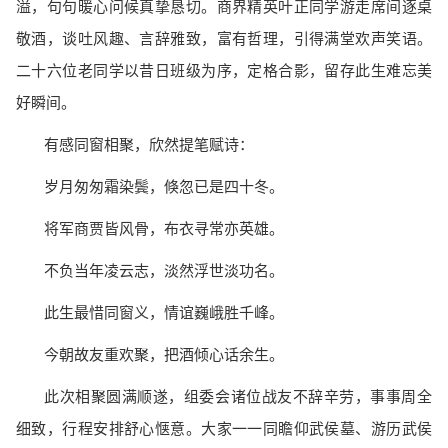
溢，句句暖心问候真挚恳切。商界精英叶正同学游走席间逐桌
敬酒，谈吐风趣、言辞雅致，富有哲理，引得满堂欢声笑语。
二十六位老同学以昔日班级为序，定格合影，留存此生难忘美
好瞬间。
有感同窗相聚，欣然提笔赋诗：
岁月匆匆霜染鬓，倏忽已是四十冬。
将军商贾皆风骨，布衣寻常亦英雄。
不负当年凌云志，淡然浮世淡功名。
此生最惜同窗义，情谊巍峨胜千峰。
今朝故友重欢聚，把酒倾心话余生。
此次相聚圆满顺遂，组委会诸位战友不辞辛劳，事事周全
细致，行程安排舒心惬意。大家一一同瞻仰武侯墓、游历武侯